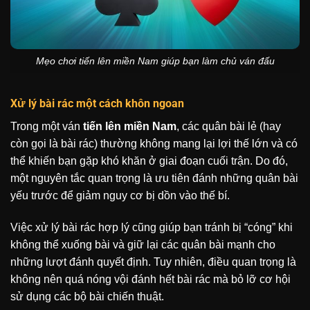
Mẹo chơi tiến lên miền Nam giúp bạn làm chủ ván đấu
Xử lý bài rác một cách khôn ngoan
Trong một ván
tiến lên miền Nam
, các quân bài lẻ (hay
còn gọi là bài rác) thường không mang lại lợi thế lớn và có
thể khiến bạn gặp khó khăn ở giai đoạn cuối trận. Do đó,
một nguyên tắc quan trọng là ưu tiên đánh những quân bài
yếu trước để giảm nguy cơ bị dồn vào thế bí.
Việc xử lý bài rác hợp lý cũng giúp bạn tránh bị “cóng” khi
không thể xuống bài và giữ lại các quân bài mạnh cho
những lượt đánh quyết định. Tuy nhiên, điều quan trọng là
không nên quá nóng vội đánh hết bài rác mà bỏ lỡ cơ hội
sử dụng các bộ bài chiến thuật.