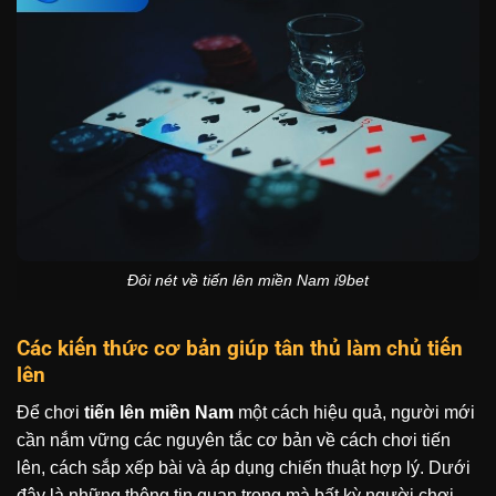
Đôi nét về tiến lên miền Nam i9bet
Các kiến thức cơ bản giúp tân thủ làm chủ tiến
lên
Để chơi
tiến lên miền Nam
một cách hiệu quả, người mới
cần nắm vững các nguyên tắc cơ bản về cách chơi tiến
lên, cách sắp xếp bài và áp dụng chiến thuật hợp lý. Dưới
đây là những thông tin quan trọng mà bất kỳ người chơi