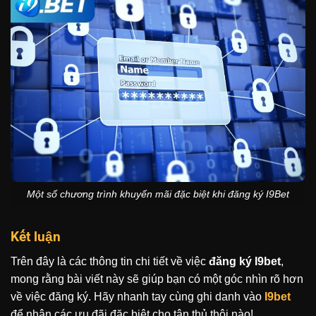
Một số chương trình khuyến mãi đặc biệt khi đăng ký I9Bet
Kết luận
Trên đây là các thông tin chi tiết về việc
đăng ký I9bet
,
mong rằng bài viết này sẽ giúp bạn có một góc nhìn rõ hơn
về việc đăng ký. Hãy nhanh tay cùng ghi danh vào
I9bet
để nhận các ưu đãi đặc biệt cho tân thủ thôi nào!