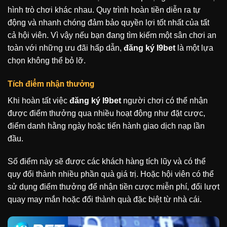
hình trò chơi khác nhau. Quy trình hoàn tiền diễn ra tự
động và nhanh chóng đảm bảo quyền lợi tốt nhất của tất
cả hội viên. Vì vậy nếu bạn đang tìm kiếm một sân chơi an
toàn với những ưu đãi hấp dẫn,
đăng ký I9bet
là một lựa
chọn không thể bỏ lỡ.
Tích điểm nhận thưởng
Khi hoàn tất việc
đăng ký I9bet
người chơi có thể nhận
được điểm thưởng qua nhiều hoạt động như đặt cược,
điểm danh hằng ngày hoặc tiến hành giao dịch nạp lần
đầu.
Số điểm này sẽ được các khách hàng tích lũy và có thể
quy đổi thành nhiều phần quà giá trị. Hoặc hội viên có thể
sử dụng điểm thưởng để nhận tiền cược miễn phí, đổi lượt
quay may mắn hoặc đổi thành quà đặc biệt từ nhà cái.