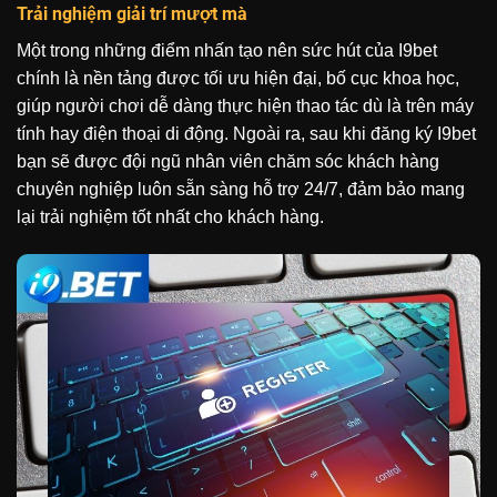
Trải nghiệm giải trí mượt mà
Một trong những điểm nhấn tạo nên sức hút của I9bet
chính là nền tảng được tối ưu hiện đại, bố cục khoa học,
giúp người chơi dễ dàng thực hiện thao tác dù là trên máy
tính hay điện thoại di động. Ngoài ra, sau khi đăng ký I9bet
bạn sẽ được đội ngũ nhân viên chăm sóc khách hàng
chuyên nghiệp luôn sẵn sàng hỗ trợ 24/7, đảm bảo mang
lại trải nghiệm tốt nhất cho khách hàng.